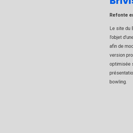
Briv
Refonte e
Le site du 
l’objet d’u
afin de mod
version pro
optimisée s
présentatio
bowling.